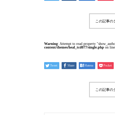
この記事の
Warning
: Attempt to read property "show_auth
content/themes/heal_tcd077/single.php
on lin
Tweet
Share
Hatena
Pocket
この記事の